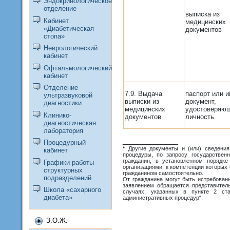
Эндокринологическое
отделение
выписка из
Кабинет
медицинских
«Диабетическая
документов
стопа»
Неврологический
кабинет
Офтальмологический
кабинет
Отделение
7.9. Выдача
паспорт или и
ультразвуковой
выписки из
документ,
диагностики
медицинских
удостоверяю
Клинико-
документов
личность
диагностическая
лаборатория
____________
Процедурный
*
Другие документы и (или) сведения
кабинет
процедуры, по запросу государственн
гражданин, в установленном порядке
Графики работы
организациями, к компетенции которых 
структурных
гражданином самостоятельно.
подразделений
От гражданина могут быть истребован
заявлением обращается представитель
Школа «сахарного
случаях, указанных в пункте 2 ст
диабета»
административных процедур“.
З.О.Ж.