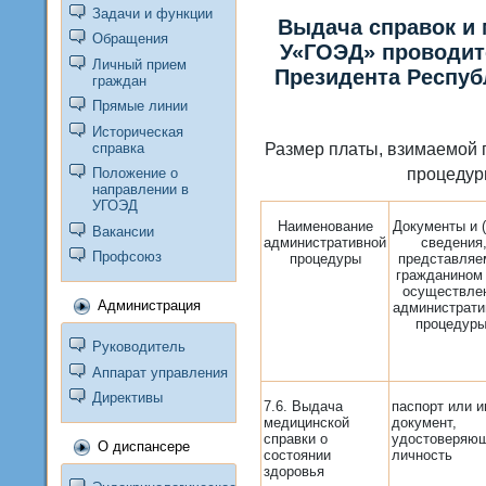
Задачи и функции
Выдача справок и
Обращения
У«ГОЭД» проводитс
Личный прием
Президента Респуб
граждан
Прямые линии
Историческая
Размер платы, взимаемой 
справка
процедур
Положение о
направлении в
УГОЭД
Наименование
Документы и (
Вакансии
административной
сведения
Профсоюз
процедуры
представляе
гражданином
осущест­вле
Администрация
администрати
процедуры
Руководитель
Аппарат управления
Директивы
7.6. Выдача
паспорт или и
медицинской
документ,
справки о
удостоверяю
О диспансере
состоянии
личность
здоровья