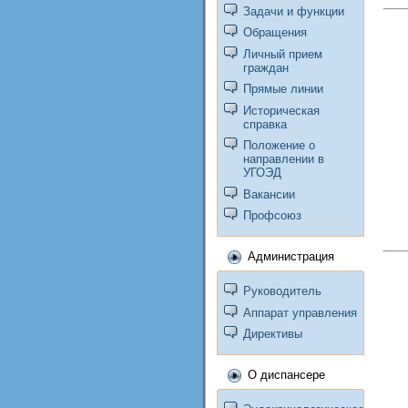
Задачи и функции
Обращения
Личный прием
граждан
Прямые линии
Историческая
справка
Положение о
направлении в
УГОЭД
Вакансии
Профсоюз
Администрация
Руководитель
Аппарат управления
Директивы
О диспансере