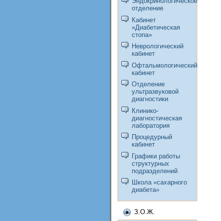
Эндокринологическое
отделение
Кабинет
«Диабетическая
стопа»
Неврологический
кабинет
Офтальмологический
кабинет
Отделение
ультразвуковой
диагностики
Клинико-
диагностическая
лаборатория
Процедурный
кабинет
Графики работы
структурных
подразделений
Школа «сахарного
диабета»
З.О.Ж.