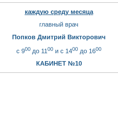
каждую среду месяца
главный врач
Попков Дмитрий Викторович
00
00
00
00
с 9
до 11
и с 14
до 16
КАБИНЕТ №10