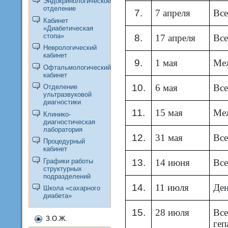
Эндокринологическое
отделение
7.
7 апреля
Все
Кабинет
«Диабетическая
стопа»
8.
17 апреля
Вс
Неврологический
кабинет
9.
1 мая
Ме
Офтальмологический
кабинет
10.
6 мая
Все
Отделение
ультразвуковой
диагностики
11.
15 мая
Ме
Клинико-
диагностическая
лаборатория
12.
31 мая
Все
Процедурный
кабинет
Графики работы
13.
14 июня
Все
структурных
подразделений
14.
11 июля
Ден
Школа «сахарного
диабета»
15.
28 июля
Все
З.О.Ж.
геп