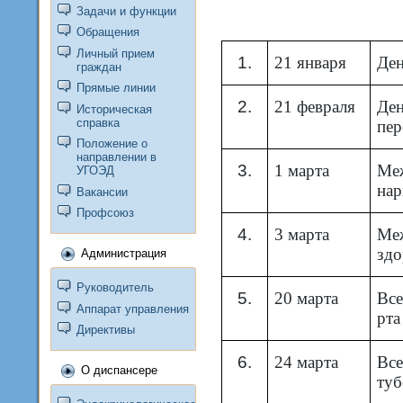
Задачи и функции
Обращения
Личный прием
1.
21 января
Ден
граждан
Прямые линии
2.
21 февраля
Ден
Историческая
справка
пе
Положение о
направлении в
3.
1 марта
Ме
УГОЭД
нар
Вакансии
Профсоюз
4.
3 марта
Ме
здо
Администрация
Руководитель
5.
20 марта
Все
Аппарат управления
рта
Директивы
6.
24 марта
Все
О диспансере
туб